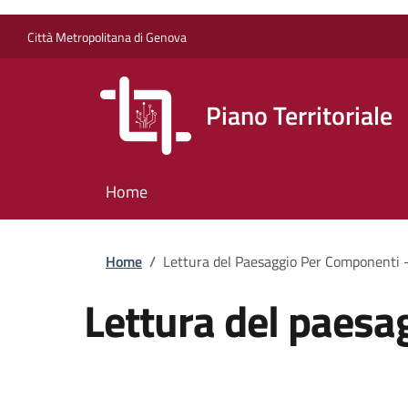
Salta al contenuto principale
Skip to footer content
Città Metropolitana di Genova
Piano Territoriale
Home
Briciole di pane
Home
/
Lettura del Paesaggio Per Componenti -
Lettura del paesa