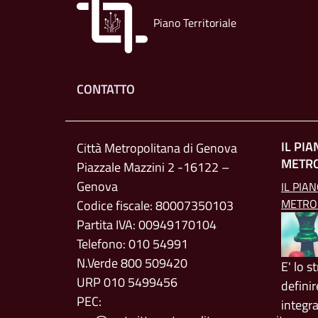
Piano Territoriale
Footer menu
CONTATTO
IL PI
Città Metropolitana di Genova
METR
Piazzale Mazzini 2 -16122 –
Genova
IL PIA
METRO
Codice fiscale: 80007350103
Partita IVA: 00949170104
Telefono: 010 54991
N.Verde 800 509420
E' lo 
URP 010 5499456
definir
PEC:
integr