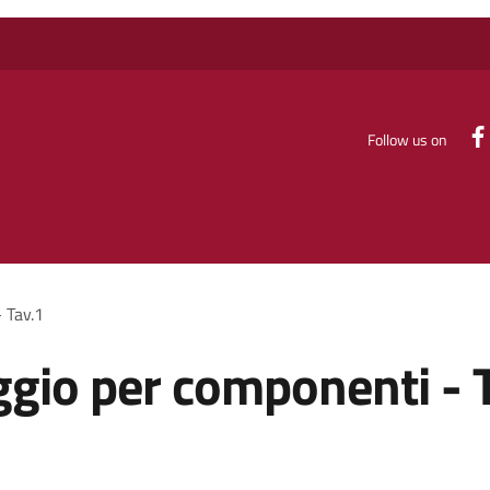
Follow us on
 Tav.1
ggio per componenti - 