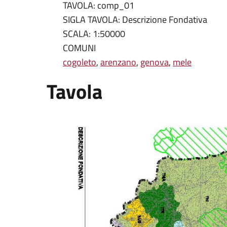
TAVOLA: comp_01
SIGLA TAVOLA: Descrizione Fondativa
SCALA: 1:50000
COMUNI
cogoleto
,
arenzano
,
genova
,
mele
Tavola