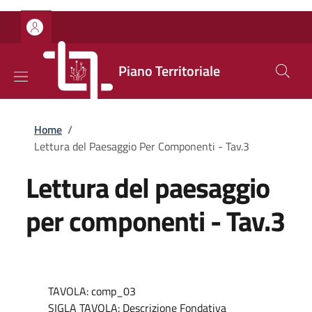
Salta al contenuto principale
Skip to footer content
Piano Territoriale
Briciole di pane
Home
/
Lettura del Paesaggio Per Componenti - Tav.3
Lettura del paesaggio
per componenti - Tav.3
TAVOLA: comp_03
SIGLA TAVOLA: Descrizione Fondativa