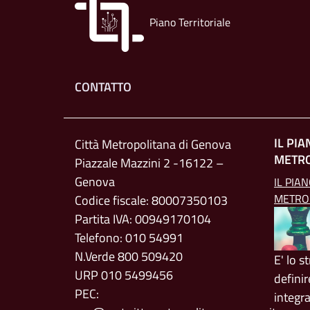
Piano Territoriale
Footer menu
CONTATTO
IL PI
Città Metropolitana di Genova
METR
Piazzale Mazzini 2 -16122 –
Genova
IL PIA
METRO
Codice fiscale: 80007350103
Partita IVA: 00949170104
Telefono: 010 54991
N.Verde 800 509420
E' lo 
URP 010 5499456
definir
PEC:
integr