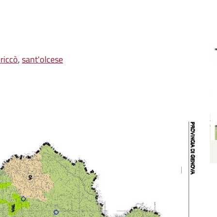
 riccò
,
sant'olcese