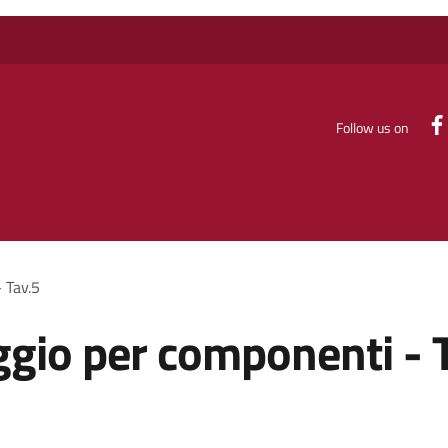
Follow us on
 Tav.5
ggio per componenti - 