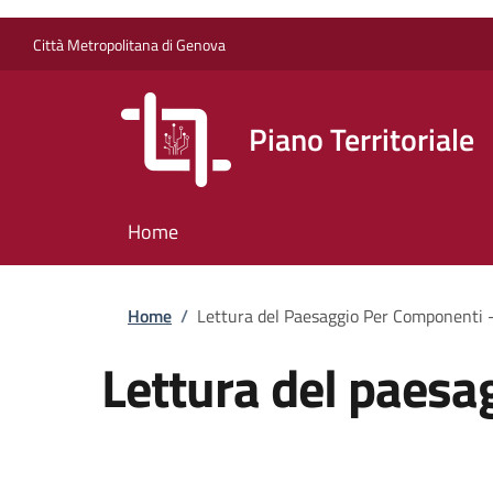
Salta al contenuto principale
Skip to footer content
Città Metropolitana di Genova
Piano Territoriale
Home
Briciole di pane
Home
/
Lettura del Paesaggio Per Componenti -
Lettura del paesa