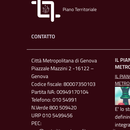
Piano Territoriale
Footer menu
CONTATTO
IL PI
Città Metropolitana di Genova
METR
Piazzale Mazzini 2 -16122 –
Genova
IL PIA
METRO
Codice fiscale: 80007350103
Partita IVA: 00949170104
Telefono: 010 54991
N.Verde 800 509420
E' lo 
URP 010 5499456
definir
PEC:
integr