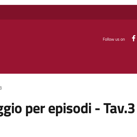
Follow us on
3
gio per episodi - Tav.3