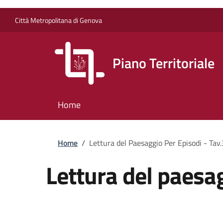
Salta al contenuto principale
Skip to footer content
Città Metropolitana di Genova
Piano Territoriale
Home
Briciole di pane
Home
/
Lettura del Paesaggio Per Episodi - Tav.
Lettura del paesag