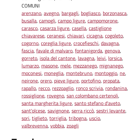
COMUNI
arenzano
,
avegno
,
bargagli
,
bogliasco
,
borzonasca
,
busalla
,
camogli
,
campo ligure
,
campomorone
,
carasco
,
casarza ligure
,
casella
,
castiglione
chiavarese
,
ceranesi
,
chiavari
,
cicagna
,
cogoleto
,
cogorno
,
coreglia ligure
,
crocefieschi
,
davagna
,
fascia
,
favale di malvaro
,
fontanigorda
,
genova
,
gorreto
,
isola del cantone
,
lavagna
,
leivi
,
lorsica
,
lumarzo
,
masone
,
mele
,
mezzanego
,
mignanego
,
moconesi
,
moneglia
,
montebruno
,
montoggio
,
ne
,
neirone
,
orero
,
pieve ligure
,
portofino
,
propata
,
rapallo
,
recco
,
rezzoaglio
,
ronco scrivia
,
rondanina
,
rossiglione
,
rovegno
,
san colombano certenoli
,
santa margherita ligure
,
santo stefano d'aveto
,
sant'olcese
,
savignone
,
serra riccò
,
sestri levante
,
sori
,
tiglieto
,
torriglia
,
tribogna
,
uscio
,
valbrevenna
,
vobbia
,
zoagli