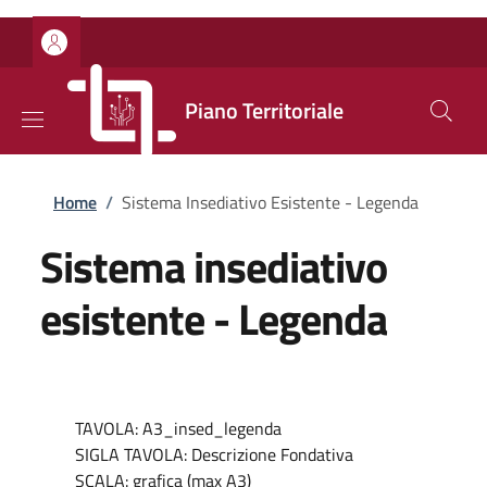
Salta al contenuto principale
Skip to footer content
Piano Territoriale
Briciole di pane
Home
/
Sistema Insediativo Esistente - Legenda
Sistema insediativo
esistente - Legenda
TAVOLA: A3_insed_legenda
SIGLA TAVOLA: Descrizione Fondativa
SCALA: grafica (max A3)