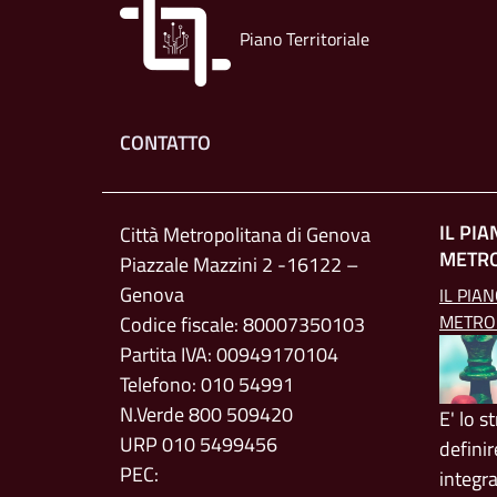
Piano Territoriale
Footer menu
CONTATTO
IL PI
Città Metropolitana di Genova
METR
Piazzale Mazzini 2 -16122 –
Genova
IL PIA
METRO
Codice fiscale: 80007350103
Partita IVA: 00949170104
Telefono: 010 54991
N.Verde 800 509420
E' lo 
URP 010 5499456
definir
PEC:
integr