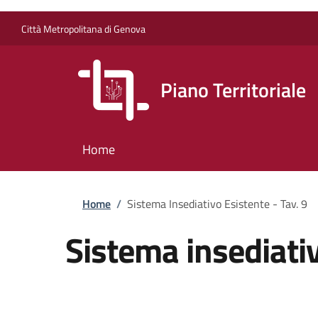
Salta al contenuto principale
Skip to footer content
Città Metropolitana di Genova
Piano Territoriale
Home
Briciole di pane
Home
/
Sistema Insediativo Esistente - Tav. 9
Sistema insediativ