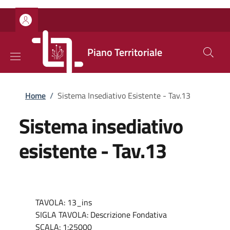
Salta al contenuto principale
Skip to footer content
Piano Territoriale
Briciole di pane
Home
/
Sistema Insediativo Esistente - Tav.13
Sistema insediativo
esistente - Tav.13
TAVOLA: 13_ins
SIGLA TAVOLA: Descrizione Fondativa
SCALA: 1:25000