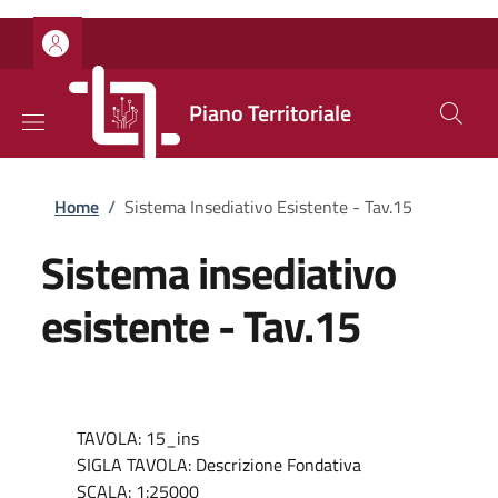
Salta al contenuto principale
Skip to footer content
Piano Territoriale
Briciole di pane
Home
/
Sistema Insediativo Esistente - Tav.15
Sistema insediativo
esistente - Tav.15
TAVOLA: 15_ins
SIGLA TAVOLA: Descrizione Fondativa
SCALA: 1:25000