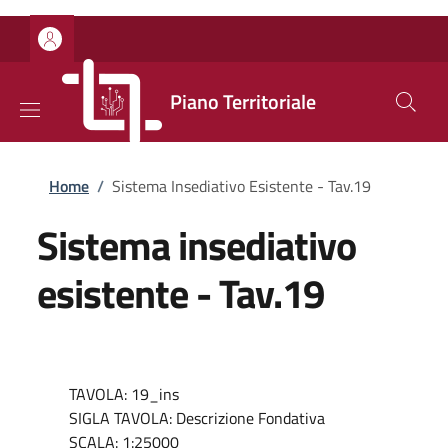
Salta al contenuto principale
Skip to footer content
Piano Territoriale
Briciole di pane
Home
/
Sistema Insediativo Esistente - Tav.19
Sistema insediativo
esistente - Tav.19
TAVOLA: 19_ins
SIGLA TAVOLA: Descrizione Fondativa
SCALA: 1:25000