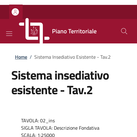
Salta al contenuto principale
Skip to footer content
Piano Territoriale
Briciole di pane
Home
/
Sistema Insediativo Esistente - Tav.2
Sistema insediativo
esistente - Tav.2
TAVOLA: 02_ins
SIGLA TAVOLA: Descrizione Fondativa
SCALA: 1:25000