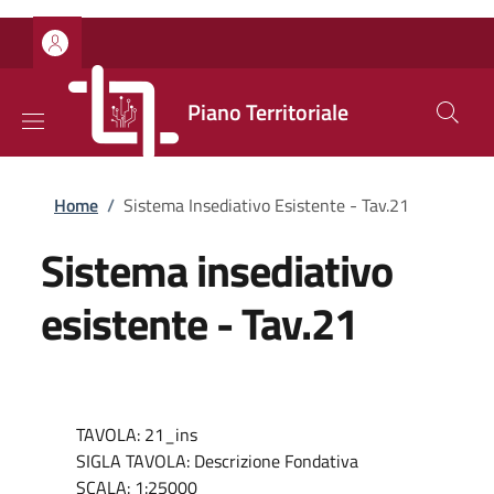
Salta al contenuto principale
Skip to footer content
Piano Territoriale
Briciole di pane
Home
/
Sistema Insediativo Esistente - Tav.21
Sistema insediativo
esistente - Tav.21
TAVOLA: 21_ins
SIGLA TAVOLA: Descrizione Fondativa
SCALA: 1:25000