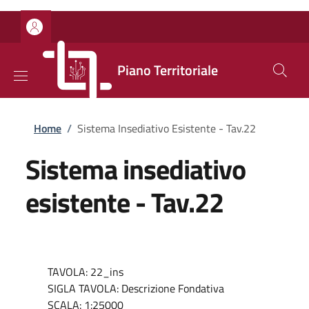
Salta al contenuto principale
Skip to footer content
Piano Territoriale
Briciole di pane
Home
/
Sistema Insediativo Esistente - Tav.22
Sistema insediativo
esistente - Tav.22
TAVOLA: 22_ins
SIGLA TAVOLA: Descrizione Fondativa
SCALA: 1:25000