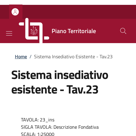
Salta al contenuto principale
Skip to footer content
Piano Territoriale
Briciole di pane
Home
/
Sistema Insediativo Esistente - Tav.23
Sistema insediativo
esistente - Tav.23
TAVOLA: 23_ins
SIGLA TAVOLA: Descrizione Fondativa
SCALA: 1:25000