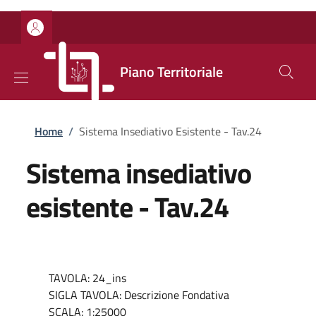
Salta al contenuto principale
Skip to footer content
Piano Territoriale
Briciole di pane
Home
/
Sistema Insediativo Esistente - Tav.24
Sistema insediativo
esistente - Tav.24
TAVOLA: 24_ins
SIGLA TAVOLA: Descrizione Fondativa
SCALA: 1:25000