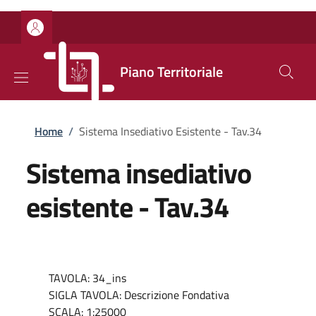
Salta al contenuto principale
Skip to footer content
Piano Territoriale
Briciole di pane
Home
/
Sistema Insediativo Esistente - Tav.34
Sistema insediativo
esistente - Tav.34
TAVOLA: 34_ins
SIGLA TAVOLA: Descrizione Fondativa
SCALA: 1:25000