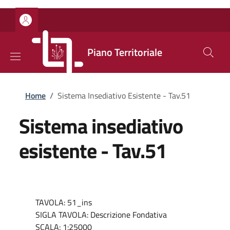
Salta al contenuto principale
Skip to footer content
Piano Territoriale
Briciole di pane
Home
/
Sistema Insediativo Esistente - Tav.51
Sistema insediativo
esistente - Tav.51
TAVOLA: 51_ins
SIGLA TAVOLA: Descrizione Fondativa
SCALA: 1:25000