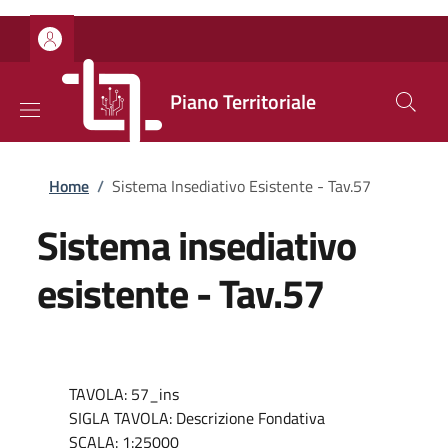
Salta al contenuto principale
Skip to footer content
Piano Territoriale
Briciole di pane
Home
/
Sistema Insediativo Esistente - Tav.57
Sistema insediativo
esistente - Tav.57
TAVOLA: 57_ins
SIGLA TAVOLA: Descrizione Fondativa
SCALA: 1:25000