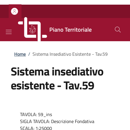
Salta al contenuto principale
Skip to footer content
Piano Territoriale
Briciole di pane
Home
/
Sistema Insediativo Esistente - Tav.59
Sistema insediativo
esistente - Tav.59
TAVOLA: 59_ins
SIGLA TAVOLA: Descrizione Fondativa
SCALA: 1:25000