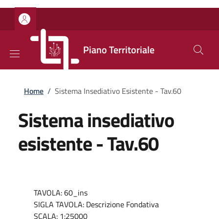
Salta al contenuto principale
Skip to footer content
Piano Territoriale
Briciole di pane
Home
/
Sistema Insediativo Esistente - Tav.60
Sistema insediativo
esistente - Tav.60
TAVOLA: 60_ins
SIGLA TAVOLA: Descrizione Fondativa
SCALA: 1:25000