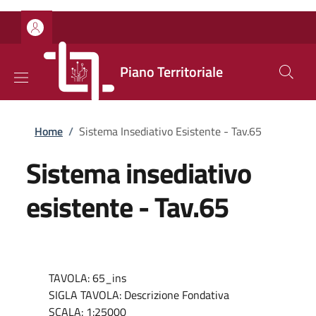
Salta al contenuto principale
Skip to footer content
Piano Territoriale
Briciole di pane
Home
/
Sistema Insediativo Esistente - Tav.65
Sistema insediativo
esistente - Tav.65
TAVOLA: 65_ins
SIGLA TAVOLA: Descrizione Fondativa
SCALA: 1:25000