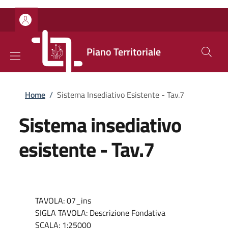
Salta al contenuto principale
Skip to footer content
Piano Territoriale
Briciole di pane
Home
/
Sistema Insediativo Esistente - Tav.7
Sistema insediativo
esistente - Tav.7
TAVOLA: 07_ins
SIGLA TAVOLA: Descrizione Fondativa
SCALA: 1:25000