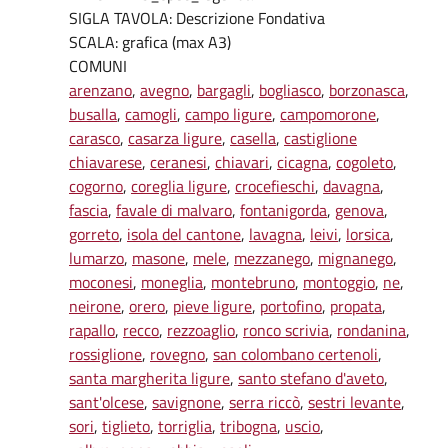
SIGLA TAVOLA: Descrizione Fondativa
SCALA: grafica (max A3)
COMUNI
arenzano
,
avegno
,
bargagli
,
bogliasco
,
borzonasca
,
busalla
,
camogli
,
campo ligure
,
campomorone
,
carasco
,
casarza ligure
,
casella
,
castiglione
chiavarese
,
ceranesi
,
chiavari
,
cicagna
,
cogoleto
,
cogorno
,
coreglia ligure
,
crocefieschi
,
davagna
,
fascia
,
favale di malvaro
,
fontanigorda
,
genova
,
gorreto
,
isola del cantone
,
lavagna
,
leivi
,
lorsica
,
lumarzo
,
masone
,
mele
,
mezzanego
,
mignanego
,
moconesi
,
moneglia
,
montebruno
,
montoggio
,
ne
,
neirone
,
orero
,
pieve ligure
,
portofino
,
propata
,
rapallo
,
recco
,
rezzoaglio
,
ronco scrivia
,
rondanina
,
rossiglione
,
rovegno
,
san colombano certenoli
,
santa margherita ligure
,
santo stefano d'aveto
,
sant'olcese
,
savignone
,
serra riccò
,
sestri levante
,
sori
,
tiglieto
,
torriglia
,
tribogna
,
uscio
,