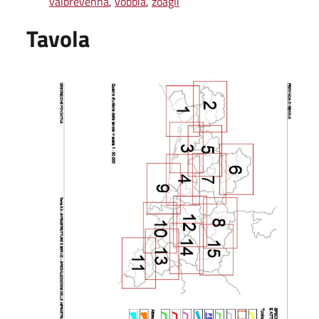
valbrevenna
,
vobbia
,
zoagli
Tavola