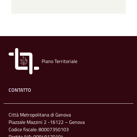
Piano Territoriale
Footer menu
CONTATTO
Città Metropolitana di Genova
Piazzale Mazzini 2 -16122 – Genova
Codice fiscale: 80007350103
Partita IVA: 00949170104