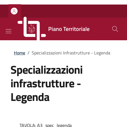
Salta al contenuto principale
Skip to footer content
Piano Territoriale
Briciole di pane
Home
/
Specializzazioni Infrastrutture - Legenda
Specializzazioni
infrastrutture -
Legenda
TAVOLA: A3_spec_legenda