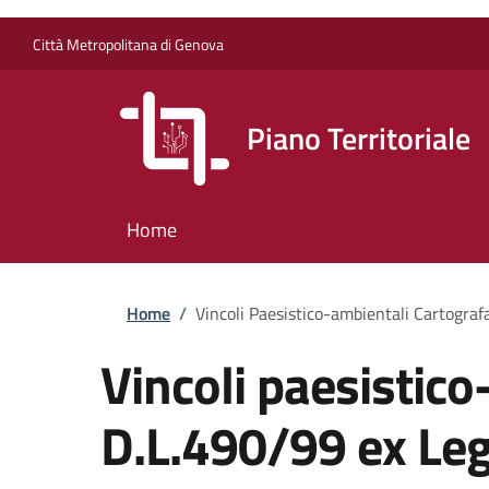
Salta al contenuto principale
Skip to footer content
Città Metropolitana di Genova
Piano Territoriale
Home
Briciole di pane
Home
/
Vincoli Paesistico-ambientali Cartogra
Vincoli paesistico
D.L.490/99 ex Le