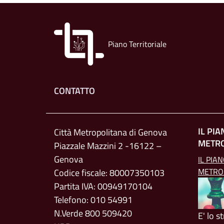
Piano Territoriale
Footer menu
CONTATTO
IL PI
Città Metropolitana di Genova
METR
Piazzale Mazzini 2 -16122 –
Genova
IL PIA
METRO
Codice fiscale: 80007350103
Partita IVA: 00949170104
Telefono: 010 54991
N.Verde 800 509420
E' lo 