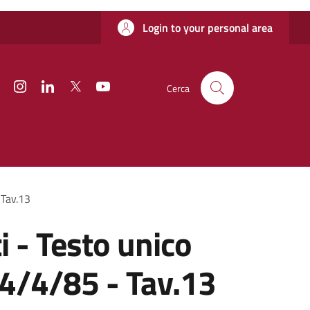
Login to your personal area
Facebook
Instagram
Linkedin
Twitter
YouTube
Cerca
 Tav.13
i - Testo unico
4/4/85 - Tav.13