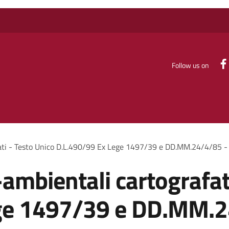
Follow us on
fati - Testo Unico D.L.490/99 Ex Lege 1497/39 e DD.MM.24/4/85 -
-ambientali cartografat
ge 1497/39 e DD.MM.2