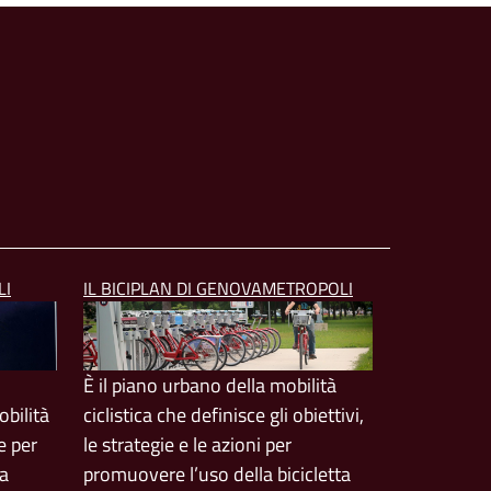
LI
IL BICIPLAN DI GENOVAMETROPOLI
È il piano urbano della mobilità
bilità
ciclistica che definisce gli obiettivi,
e per
le strategie e le azioni per
ta
promuovere l’uso della bicicletta