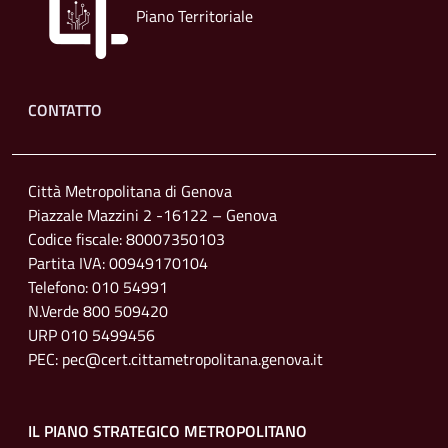
Piano Territoriale
Footer menu
CONTATTO
Città Metropolitana di Genova
Piazzale Mazzini 2 -16122 – Genova
Codice fiscale: 80007350103
Partita IVA: 00949170104
Telefono: 010 54991
N.Verde 800 509420
URP 010 5499456
PEC: pec@cert.cittametropolitana.genova.it
IL PIANO STRATEGICO METROPOLITANO