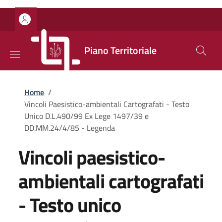
Salta al contenuto principale
Skip to footer content
Piano Territoriale
Briciole di pane
Home
/
Vincoli Paesistico-ambientali Cartografati - Testo
Unico D.L.490/99 Ex Lege 1497/39 e
DD.MM.24/4/85 - Legenda
Vincoli paesistico-
ambientali cartografati
- Testo unico