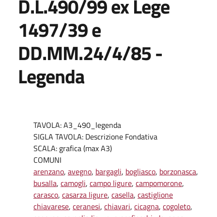
D.L.490/99 ex Lege
1497/39 e
DD.MM.24/4/85 -
Legenda
TAVOLA: A3_490_legenda
SIGLA TAVOLA: Descrizione Fondativa
SCALA: grafica (max A3)
COMUNI
arenzano
,
avegno
,
bargagli
,
bogliasco
,
borzonasca
,
busalla
,
camogli
,
campo ligure
,
campomorone
,
carasco
,
casarza ligure
,
casella
,
castiglione
chiavarese
,
ceranesi
,
chiavari
,
cicagna
,
cogoleto
,