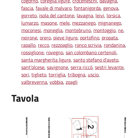
cogorno
,
coreglia ligure
,
crocefieschi
,
davagna
,
fascia
,
favale di malvaro
,
fontanigorda
,
genova
,
gorreto
,
isola del cantone
,
lavagna
,
leivi
,
lorsica
,
lumarzo
,
masone
,
mele
,
mezzanego
,
mignanego
,
moconesi
,
moneglia
,
montebruno
,
montoggio
,
ne
,
neirone
,
orero
,
pieve ligure
,
portofino
,
propata
,
rapallo
,
recco
,
rezzoaglio
,
ronco scrivia
,
rondanina
,
rossiglione
,
rovegno
,
san colombano certenoli
,
santa margherita ligure
,
santo stefano d'aveto
,
sant'olcese
,
savignone
,
serra riccò
,
sestri levante
,
sori
,
tiglieto
,
torriglia
,
tribogna
,
uscio
,
valbrevenna
,
vobbia
,
zoagli
Tavola