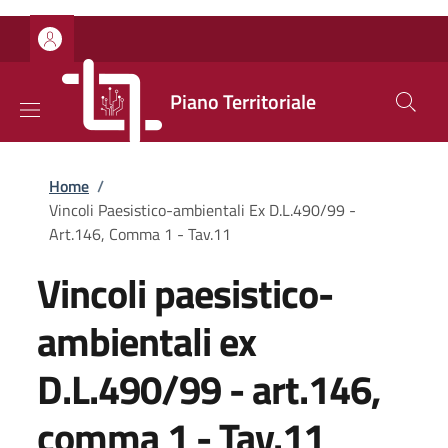
Salta al contenuto principale
Skip to footer content
Piano Territoriale
Briciole di pane
Home
/
Vincoli Paesistico-ambientali Ex D.L.490/99 -
Art.146, Comma 1 - Tav.11
Vincoli paesistico-
ambientali ex
D.L.490/99 - art.146,
comma 1 - Tav.11