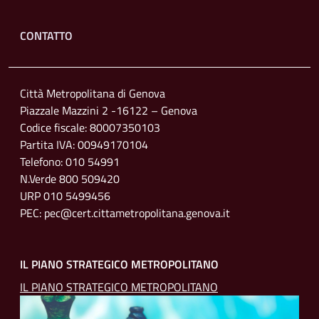
Footer menu
CONTATTO
Città Metropolitana di Genova
Piazzale Mazzini 2 -16122 – Genova
Codice fiscale: 80007350103
Partita IVA: 00949170104
Telefono: 010 54991
N.Verde 800 509420
URP 010 5499456
PEC: pec@cert.cittametropolitana.genova.it
IL PIANO STRATEGICO METROPOLITANO
IL PIANO STRATEGICO METROPOLITANO