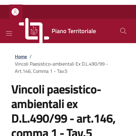
Salta al contenuto principale
Skip to footer content
Piano Territoriale
Briciole di pane
Home
/
Vincoli Paesistico-ambientali Ex D.L.490/99 -
Art.146, Comma 1 - Tav.5
Vincoli paesistico-
ambientali ex
D.L.490/99 - art.146,
comma 1 - Tav.5