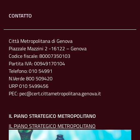
Footer menu
CONTATTO
Città Metropolitana di Genova
Piazzale Mazzini 2 -16122 – Genova
Codice fiscale: 80007350103
Partita IVA: 00949170104
Telefono: 010 54991
N.Verde 800 509420
URP 010 5499456
PEC: pec@cert.cittametropolitana.genova.it
IL PIANO STRATEGICO METROPOLITANO
IL PIANO STRATEGICO METROPOLITANO