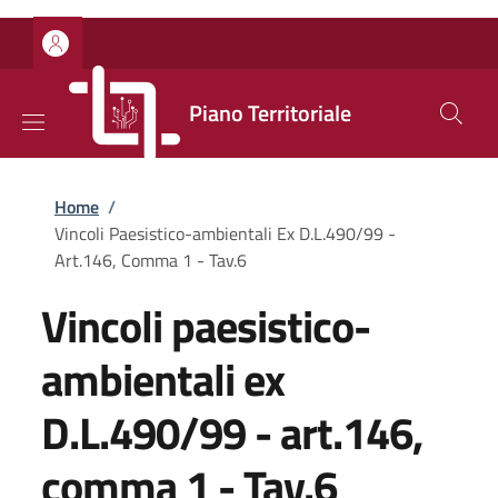
Salta al contenuto principale
Skip to footer content
Piano Territoriale
Briciole di pane
Home
/
Vincoli Paesistico-ambientali Ex D.L.490/99 -
Art.146, Comma 1 - Tav.6
Vincoli paesistico-
ambientali ex
D.L.490/99 - art.146,
comma 1 - Tav.6