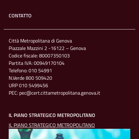
Footer menu
CONTATTO
Città Metropolitana di Genova
Piazzale Mazzini 2 -16122 – Genova
Codice fiscale: 80007350103
Partita IVA: 00949170104
Telefono: 010 54991
N.Verde 800 509420
URP 010 5499456
PEC: pec@cert.cittametropolitana.genova.it
IL PIANO STRATEGICO METROPOLITANO
IL PIANO STRATEGICO METROPOLITANO