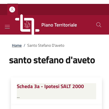
Salta al contenuto principale
Skip to footer content
Piano Territoriale
Briciole di pane
Home
/
Santo Stefano D'aveto
santo stefano d'aveto
Scheda 3a - Ipotesi SALT 2000
...