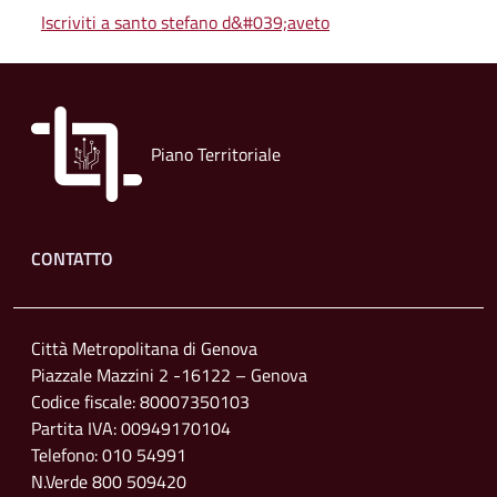
Iscriviti a santo stefano d&#039;aveto
Piano Territoriale
Footer menu
CONTATTO
Città Metropolitana di Genova
Piazzale Mazzini 2 -16122 – Genova
Codice fiscale: 80007350103
Partita IVA: 00949170104
Telefono: 010 54991
N.Verde 800 509420