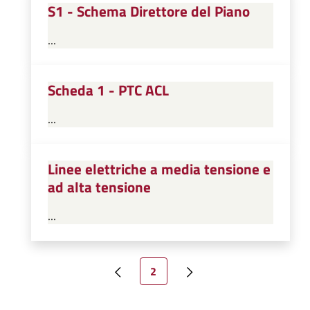
S1 - Schema Direttore del Piano
...
Scheda 1 - PTC ACL
...
Linee elettriche a media tensione e
ad alta tensione
...
Paginazione
Pagina attuale
2
Pagina precedente
Pagina successiva