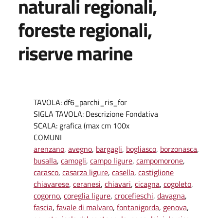
naturali regionali,
foreste regionali,
riserve marine
TAVOLA: df6_parchi_ris_for
SIGLA TAVOLA: Descrizione Fondativa
SCALA: grafica (max cm 100x
COMUNI
arenzano
,
avegno
,
bargagli
,
bogliasco
,
borzonasca
,
busalla
,
camogli
,
campo ligure
,
campomorone
,
carasco
,
casarza ligure
,
casella
,
castiglione
chiavarese
,
ceranesi
,
chiavari
,
cicagna
,
cogoleto
,
cogorno
,
coreglia ligure
,
crocefieschi
,
davagna
,
fascia
,
favale di malvaro
,
fontanigorda
,
genova
,