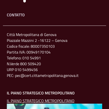
Footer menu
CONTATTO
Città Metropolitana di Genova
Piazzale Mazzini 2 -16122 – Genova
Codice fiscale: 80007350103
Partita IVA: 00949170104
Telefono: 010 54991
N.Verde 800 509420
URP 010 5499456
PEC: pec@cert.cittametropolitana.genova.it
IL PIANO STRATEGICO METROPOLITANO
IL PIANO STRATEGICO METROPOLITANO