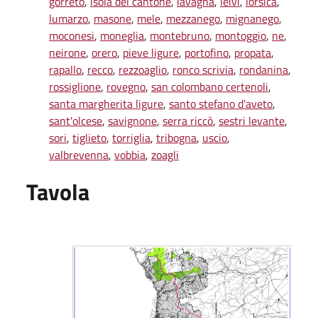
gorreto
,
isola del cantone
,
lavagna
,
leivi
,
lorsica
,
lumarzo
,
masone
,
mele
,
mezzanego
,
mignanego
,
moconesi
,
moneglia
,
montebruno
,
montoggio
,
ne
,
neirone
,
orero
,
pieve ligure
,
portofino
,
propata
,
rapallo
,
recco
,
rezzoaglio
,
ronco scrivia
,
rondanina
,
rossiglione
,
rovegno
,
san colombano certenoli
,
santa margherita ligure
,
santo stefano d'aveto
,
sant'olcese
,
savignone
,
serra riccò
,
sestri levante
,
sori
,
tiglieto
,
torriglia
,
tribogna
,
uscio
,
valbrevenna
,
vobbia
,
zoagli
Tavola