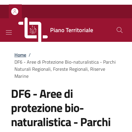
Salta al contenuto principale
Skip to footer content
Piano Territoriale
Briciole di pane
Home
/
DF6 - Aree di Protezione Bio-naturalistica - Parchi
Naturali Regionali, Foreste Regionali, Riserve
Marine
DF6 - Aree di
protezione bio-
naturalistica - Parchi