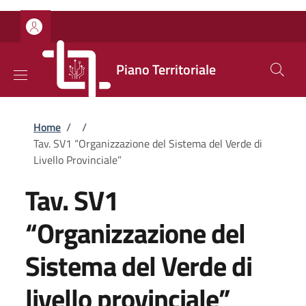
Salta al contenuto principale
Skip to footer content
Piano Territoriale
Briciole di pane
Home
/
/
Tav. SV1 “Organizzazione del Sistema del Verde di
Livello Provinciale”
Tav. SV1
“Organizzazione del
Sistema del Verde di
livello provinciale”