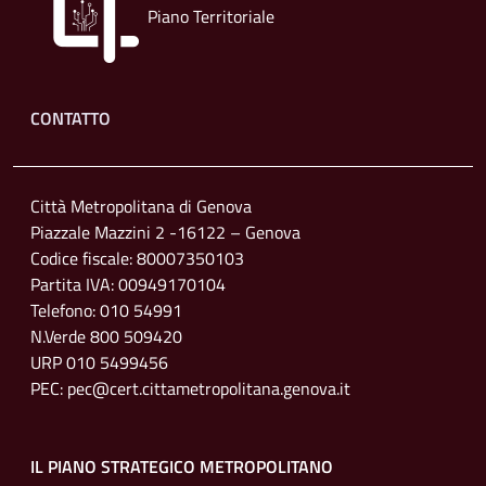
Piano Territoriale
Footer menu
CONTATTO
Città Metropolitana di Genova
Piazzale Mazzini 2 -16122 – Genova
Codice fiscale: 80007350103
Partita IVA: 00949170104
Telefono: 010 54991
N.Verde 800 509420
URP 010 5499456
PEC: pec@cert.cittametropolitana.genova.it
IL PIANO STRATEGICO METROPOLITANO