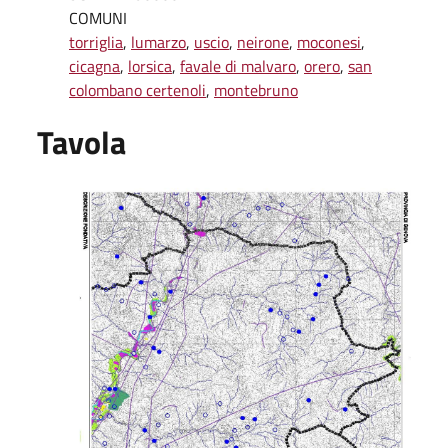
COMUNI
torriglia
,
lumarzo
,
uscio
,
neirone
,
moconesi
,
cicagna
,
lorsica
,
favale di malvaro
,
orero
,
san
colombano certenoli
,
montebruno
Tavola