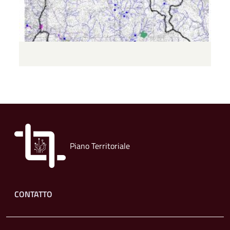
Piano Territoriale
Footer menu
CONTATTO