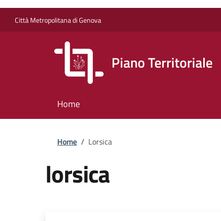
Salta al contenuto principale
Skip to footer content
Città Metropolitana di Genova
Piano Territoriale
Home
Briciole di pane
Home
/
Lorsica
lorsica