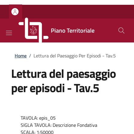
Salta al contenuto principale
Skip to footer content
Piano Territoriale
Briciole di pane
Home
/
Lettura del Paesaggio Per Episodi - Tav.5
Lettura del paesaggio
per episodi - Tav.5
TAVOLA: epis_05
SIGLA TAVOLA: Descrizione Fondativa
SCALA: 1:50000