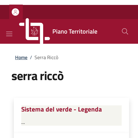
Salta al contenuto principale
Skip to footer content
Piano Territoriale
Briciole di pane
Home
/
Serra Riccò
serra riccò
Sistema del verde - Legenda
...