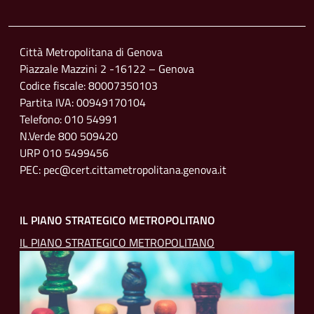
Footer menu
Città Metropolitana di Genova
Piazzale Mazzini 2 -16122 – Genova
Codice fiscale: 80007350103
Partita IVA: 00949170104
Telefono: 010 54991
N.Verde 800 509420
URP 010 5499456
PEC: pec@cert.cittametropolitana.genova.it
IL PIANO STRATEGICO METROPOLITANO
IL PIANO STRATEGICO METROPOLITANO