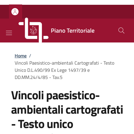
Salta al contenuto principale
Skip to footer content
Piano Territoriale
Briciole di pane
Home
/
Vincoli Paesistico-ambientali Cartografati - Testo
Unico D.L.490/99 Ex Lege 1497/39 e
DD.MM.24/4/85 - Tav.5
Vincoli paesistico-
ambientali cartografati
- Testo unico