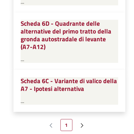
...
Scheda 6D - Quadrante delle
alternative del primo tratto della
gronda autostradale di levante
(A7-A12)
...
Scheda 6C - Variante di valico della
A7 - Ipotesi alternativa
...
Paginazione
Pagina attuale
1
Pagina precedente
Pagina successiva