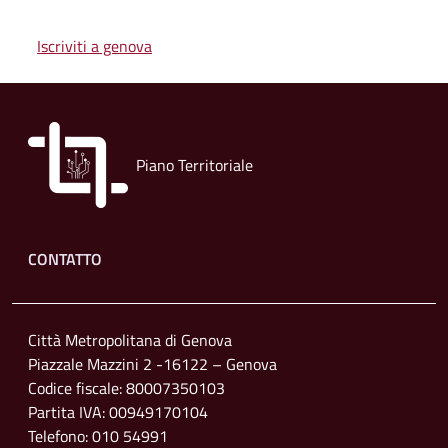
Iscriviti a genova
Piano Territoriale
Footer menu
CONTATTO
Città Metropolitana di Genova
Piazzale Mazzini 2 -16122 – Genova
Codice fiscale: 80007350103
Partita IVA: 00949170104
Telefono: 010 54991