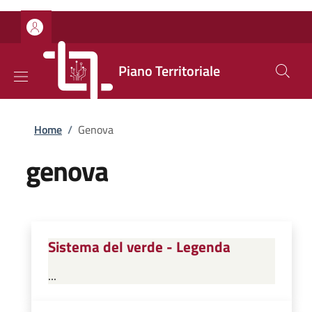
Salta al contenuto principale
Skip to footer content
Piano Territoriale
Briciole di pane
Home
/
Genova
genova
Sistema del verde - Legenda
...