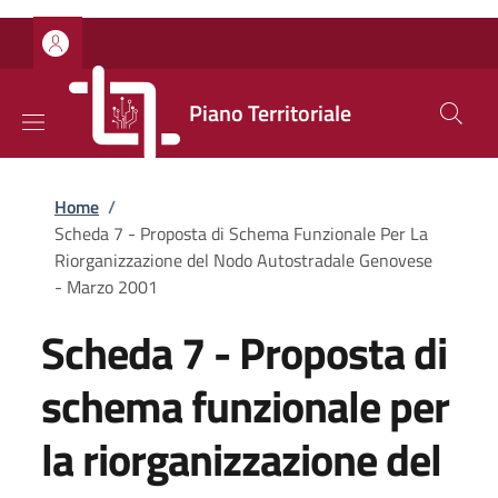
Salta al contenuto principale
Skip to footer content
Piano Territoriale
Briciole di pane
Home
/
Scheda 7 - Proposta di Schema Funzionale Per La
Riorganizzazione del Nodo Autostradale Genovese
- Marzo 2001
Scheda 7 - Proposta di
schema funzionale per
la riorganizzazione del