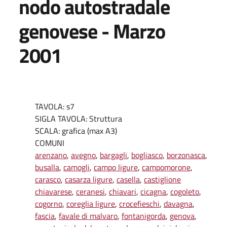
nodo autostradale
genovese - Marzo
2001
TAVOLA: s7
SIGLA TAVOLA: Struttura
SCALA: grafica (max A3)
COMUNI
arenzano
,
avegno
,
bargagli
,
bogliasco
,
borzonasca
,
busalla
,
camogli
,
campo ligure
,
campomorone
,
carasco
,
casarza ligure
,
casella
,
castiglione
chiavarese
,
ceranesi
,
chiavari
,
cicagna
,
cogoleto
,
cogorno
,
coreglia ligure
,
crocefieschi
,
davagna
,
fascia
,
favale di malvaro
,
fontanigorda
,
genova
,