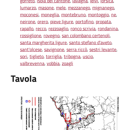
gorreto
,
isola del cantone
,
lavagna
,
leivi
,
lorsica
,
lumarzo
,
masone
,
mele
,
mezzanego
,
mignanego
,
moconesi
,
moneglia
,
montebruno
,
montoggio
,
ne
,
neirone
,
orero
,
pieve ligure
,
portofino
,
propata
,
rapallo
,
recco
,
rezzoaglio
,
ronco scrivia
,
rondanina
,
rossiglione
,
rovegno
,
san colombano certenoli
,
santa margherita ligure
,
santo stefano d'aveto
,
sant'olcese
,
savignone
,
serra riccò
,
sestri levante
,
sori
,
tiglieto
,
torriglia
,
tribogna
,
uscio
,
valbrevenna
,
vobbia
,
zoagli
Tavola