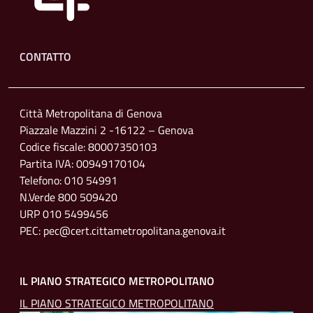
Footer menu
CONTATTO
Città Metropolitana di Genova
Piazzale Mazzini 2 -16122 – Genova
Codice fiscale: 80007350103
Partita IVA: 00949170104
Telefono: 010 54991
N.Verde 800 509420
URP 010 5499456
PEC: pec@cert.cittametropolitana.genova.it
IL PIANO STRATEGICO METROPOLITANO
IL PIANO STRATEGICO METROPOLITANO