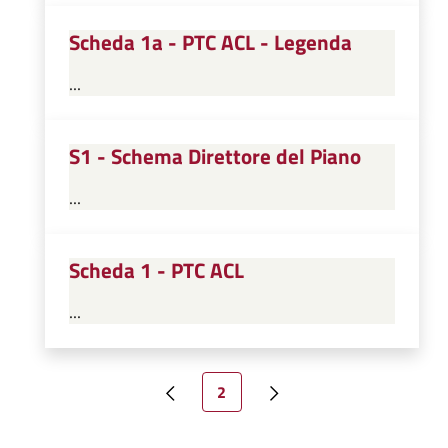
Scheda 1a - PTC ACL - Legenda
...
S1 - Schema Direttore del Piano
...
Scheda 1 - PTC ACL
...
Paginazione
Pagina attuale
2
Pagina precedente
Pagina successiva