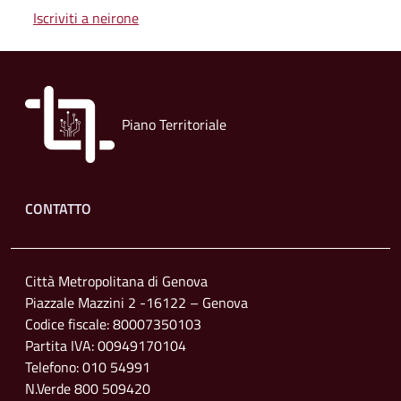
Iscriviti a neirone
Piano Territoriale
Footer menu
CONTATTO
Città Metropolitana di Genova
Piazzale Mazzini 2 -16122 – Genova
Codice fiscale: 80007350103
Partita IVA: 00949170104
Telefono: 010 54991
N.Verde 800 509420