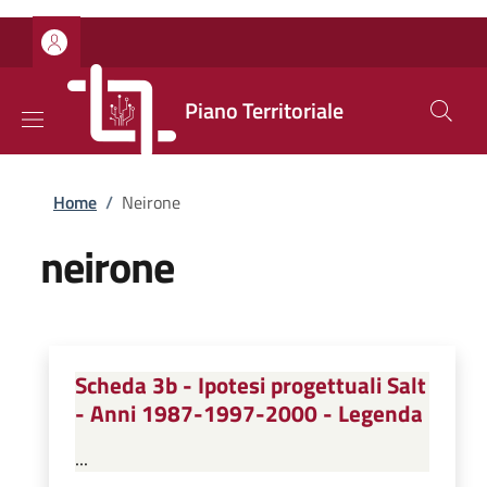
Salta al contenuto principale
Skip to footer content
Piano Territoriale
Briciole di pane
Home
/
Neirone
neirone
Scheda 3b - Ipotesi progettuali Salt
- Anni 1987-1997-2000 - Legenda
...