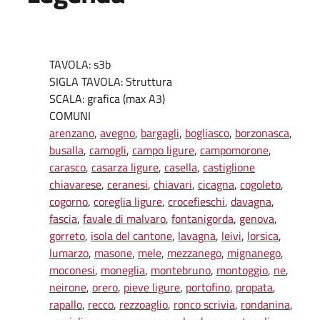
TAVOLA: s3b
SIGLA TAVOLA: Struttura
SCALA: grafica (max A3)
COMUNI
arenzano
,
avegno
,
bargagli
,
bogliasco
,
borzonasca
,
busalla
,
camogli
,
campo ligure
,
campomorone
,
carasco
,
casarza ligure
,
casella
,
castiglione
chiavarese
,
ceranesi
,
chiavari
,
cicagna
,
cogoleto
,
cogorno
,
coreglia ligure
,
crocefieschi
,
davagna
,
fascia
,
favale di malvaro
,
fontanigorda
,
genova
,
gorreto
,
isola del cantone
,
lavagna
,
leivi
,
lorsica
,
lumarzo
,
masone
,
mele
,
mezzanego
,
mignanego
,
moconesi
,
moneglia
,
montebruno
,
montoggio
,
ne
,
neirone
,
orero
,
pieve ligure
,
portofino
,
propata
,
rapallo
,
recco
,
rezzoaglio
,
ronco scrivia
,
rondanina
,