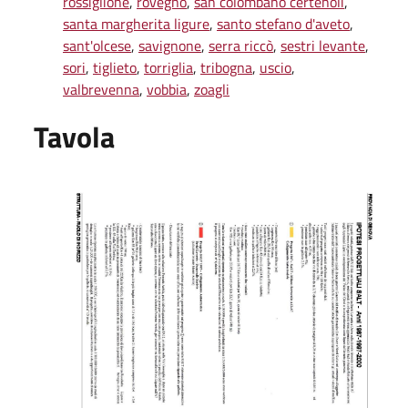
rossiglione
,
rovegno
,
san colombano certenoli
,
santa margherita ligure
,
santo stefano d'aveto
,
sant'olcese
,
savignone
,
serra riccò
,
sestri levante
,
sori
,
tiglieto
,
torriglia
,
tribogna
,
uscio
,
valbrevenna
,
vobbia
,
zoagli
Tavola