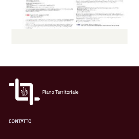
Piano Territoriale
Footer menu
CONTATTO