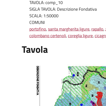
TAVOLA: comp_10
SIGLA TAVOLA: Descrizione Fondativa
SCALA: 1:50000
COMUNI
portofino
,
santa margherita ligure
,
rapallo
,
colombano certenoli
,
coreglia ligure
,
cicag
Tavola