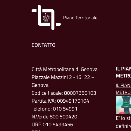
Piano Territoriale
Footer menu
CONTATTO
IL PI
Città Metropolitana di Genova
METR
Piazzale Mazzini 2 -16122 –
Genova
IL PIA
METRO
Codice fiscale: 80007350103
Partita IVA: 00949170104
Telefono: 010 54991
N.Verde 800 509420
E' lo 
URP 010 5499456
definir