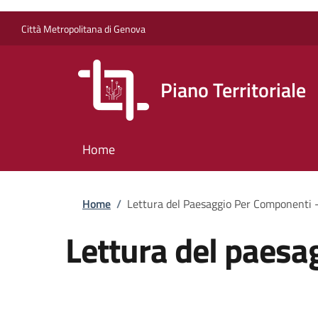
Salta al contenuto principale
Skip to footer content
Città Metropolitana di Genova
Piano Territoriale
Home
Briciole di pane
Home
/
Lettura del Paesaggio Per Componenti -
Lettura del paesa