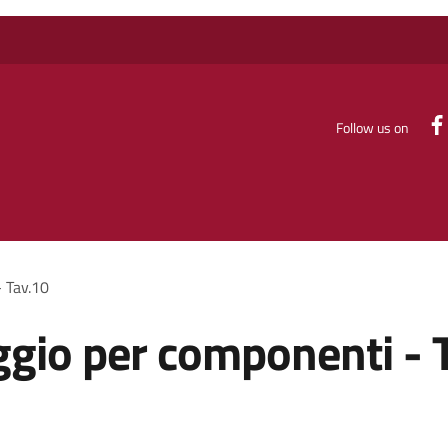
Follow us on
 Tav.10
ggio per componenti - 