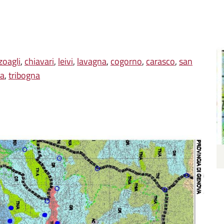
zoagli
,
chiavari
,
leivi
,
lavagna
,
cogorno
,
carasco
,
san
na
,
tribogna