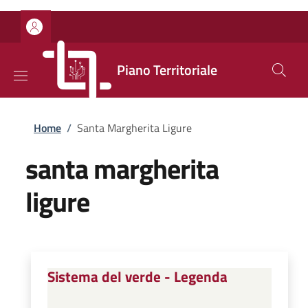
Salta al contenuto principale
Skip to footer content
Piano Territoriale
Briciole di pane
Home
/
Santa Margherita Ligure
santa margherita
ligure
Sistema del verde - Legenda
...