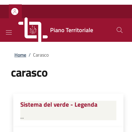
Salta al contenuto principale
Skip to footer content
Piano Territoriale
Briciole di pane
Home
/
Carasco
carasco
Sistema del verde - Legenda
...