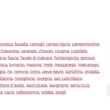
onasca
,
busalla
,
camogli
,
campo ligure
,
campomorone
,
 chiavarese
,
ceranesi
,
chiavari
,
cicagna
,
cogoleto
,
gna
,
fascia
,
favale di malvaro
,
fontanigorda
,
genova
,
rsica
,
lumarzo
,
masone
,
mele
,
mezzanego
,
mignanego
,
gio
,
ne
,
neirone
,
orero
,
pieve ligure
,
portofino
,
propata
,
danina
,
rossiglione
,
rovegno
,
san colombano
efano d'aveto
,
sant'olcese
,
savignone
,
serra riccò
,
na
,
uscio
,
valbrevenna
,
vobbia
,
zoagli