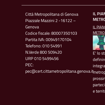
IL PI
Città Metropolitana di Genova
METR
Piazzale Mazzini 2 -16122 –
Genova
IL PIA
METRO
Codice fiscale: 80007350103
Partita IVA: 00949170104
Telefono: 010 54991
N.Verde 800 509420
E' lo 
URP 010 5499456
definir
PEC:
integr
pec@cert.cittametropolitana.genova.it
metrop
prossim
parteci
e territ