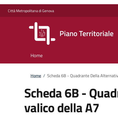
Salta al contenuto principale
Skip to footer content
Città Metropolitana di Genova
Piano Territoriale
Home
Briciole di pane
Home
/
Scheda 6B - Quadrante Della Alternativa
Scheda 6B - Quadra
valico della A7