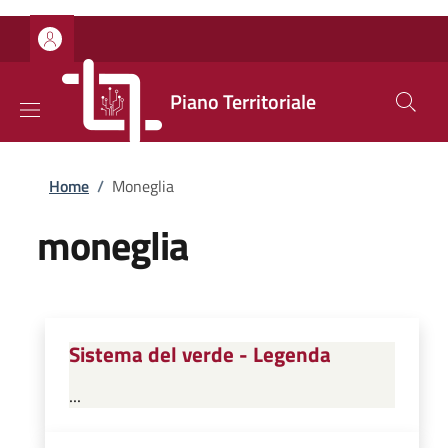
Salta al contenuto principale
Skip to footer content
Piano Territoriale
Briciole di pane
Home
/
Moneglia
moneglia
Sistema del verde - Legenda
...