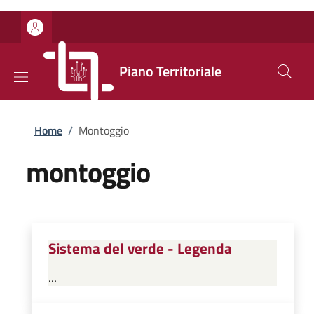
Salta al contenuto principale
Skip to footer content
Piano Territoriale
Briciole di pane
Home
/
Montoggio
montoggio
Sistema del verde - Legenda
...