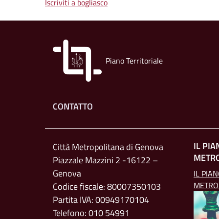
Iscriviti a bogliasco
Piano Territoriale
Footer menu
CONTATTO
IL PI
Città Metropolitana di Genova
METR
Piazzale Mazzini 2 -16122 –
Genova
IL PIA
METRO
Codice fiscale: 80007350103
Partita IVA: 00949170104
Telefono: 010 54991