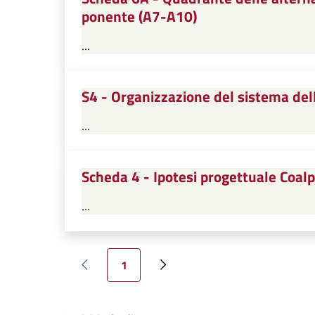
ponente (A7-A10)
...
S4 - Organizzazione del sistema del
...
Scheda 4 - Ipotesi progettuale Coal
...
Paginazione
Pagina attuale
1
Pagina precedente
Pagina successiva