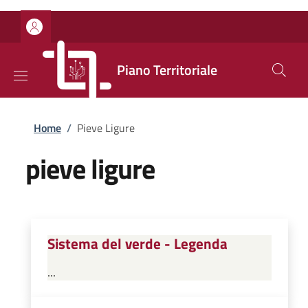
Salta al contenuto principale
Skip to footer content
Piano Territoriale
Briciole di pane
Home
/
Pieve Ligure
pieve ligure
Sistema del verde - Legenda
...