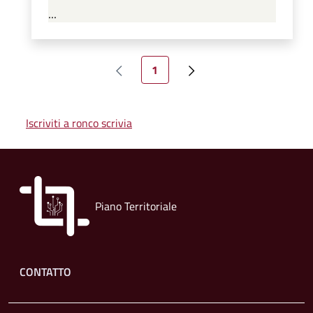
...
Paginazione
Pagina attuale
1
Pagina precedente
Pagina successiva
Iscriviti a ronco scrivia
Piano Territoriale
Footer menu
CONTATTO