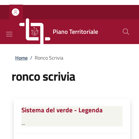
Salta al contenuto principale
Skip to footer content
Piano Territoriale
Briciole di pane
Home
/
Ronco Scrivia
ronco scrivia
Sistema del verde - Legenda
...