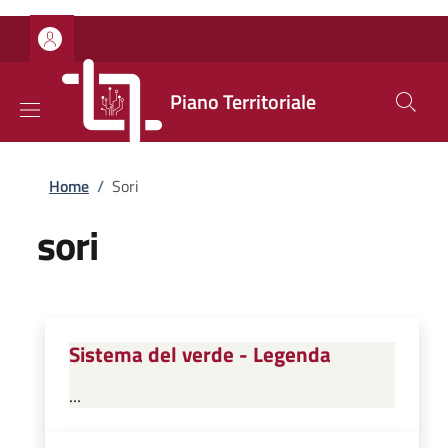
Salta al contenuto principale
Skip to footer content
Piano Territoriale
Briciole di pane
Home
/
Sori
sori
Sistema del verde - Legenda
...