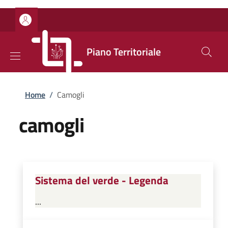
Salta al contenuto principale
Skip to footer content
Piano Territoriale
Briciole di pane
Home
/
Camogli
camogli
Sistema del verde - Legenda
...